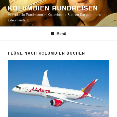
Zum
KOLUMBIEN RUNDREISEN
Inhalt
Individuelle Rundreisen in Kolumbien » Buchen Sie jetzt Ihren
springen
Erlebnisurlaub
Menü
FLÜGE NACH KOLUMBIEN BUCHEN